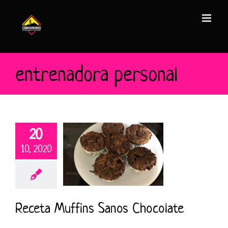
Saltar
al
contenido
entrenadora personal
20
10, 2020
Receta Muffins Sanos Chocolate