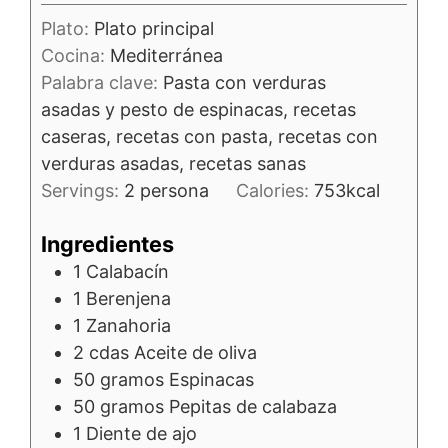
Plato:
Plato principal
Cocina:
Mediterránea
Palabra clave:
Pasta con verduras
asadas y pesto de espinacas, recetas
caseras, recetas con pasta, recetas con
verduras asadas, recetas sanas
Servings:
2
persona
Calories:
753
kcal
Ingredientes
1
Calabacín
1
Berenjena
1
Zanahoria
2
cdas
Aceite de oliva
50
gramos
Espinacas
50
gramos
Pepitas de calabaza
1
Diente de ajo