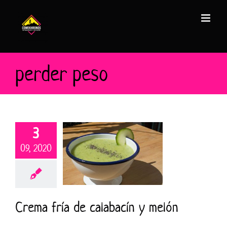
Saltar
al
contenido
perder peso
3
09, 2020
Crema fría de calabacín y melón