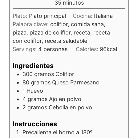
minutos
35
minutos
Plato:
Plato principal
Cocina:
Italiana
Palabra clave:
coliflor, comida sana,
pizza, pizza de coliflor, receta, receta
con coliflor, receta saludable
Servings:
4
personas
Calories:
96
kcal
Ingredientes
300
gramos
Coliflor
80
gramos
Queso Parmesano
1
Huevo
4
gramos
Ajo en polvo
2
gramos
Cebolla en polvo
Instrucciones
Precalienta el horno a 180º