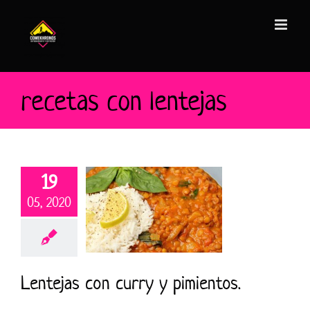
Saltar
al
contenido
recetas con lentejas
19
05, 2020
Lentejas con curry y pimientos.