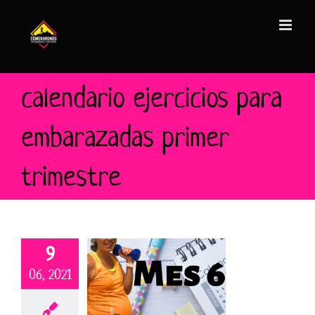
Saltar
al
contenido
calendario ejercicios para
embarazadas primer
trimestre
9
06, 2021