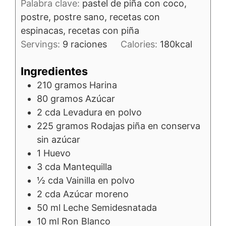
Palabra clave:
pastel de piña con coco,
postre, postre sano, recetas con
espinacas, recetas con piña
Servings:
9
raciones
Calories:
180
kcal
Ingredientes
210
gramos
Harina
80
gramos
Azúcar
2
cda
Levadura en polvo
225
gramos
Rodajas piña en conserva
sin azúcar
1
Huevo
3
cda
Mantequilla
½
cda
Vainilla en polvo
2
cda
Azúcar moreno
50
ml
Leche Semidesnatada
10
ml
Ron Blanco