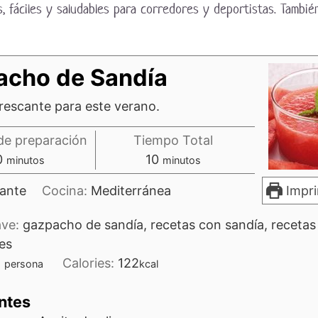
, fáciles y saludables para corredores y deportistas. Tambi
acho de Sandía
rescante para este verano.
de preparación
Tiempo Total
minutos
minutos
0
10
minutos
minutos
ante
Cocina:
Mediterránea
Impri
ave:
gazpacho de sandía, recetas con sandía, recetas
es
1
Calories:
122
persona
kcal
ntes