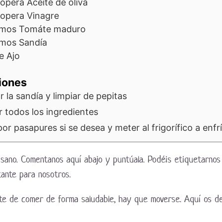
sopera
Aceite de oliva
sopera
Vinagre
amos
Tomáte maduro
amos
Sandía
te
Ajo
iones
 la sandía y limpiar de pepitas
r todos los ingredientes
or pasapures si se desea y meter al frigorífico a enfrí
y sano. Comentanos aquí abajo y puntúala. Podéis etiquetarno
tante para nosotros.
rte de comer de forma saludable, hay que moverse. Aquí os d