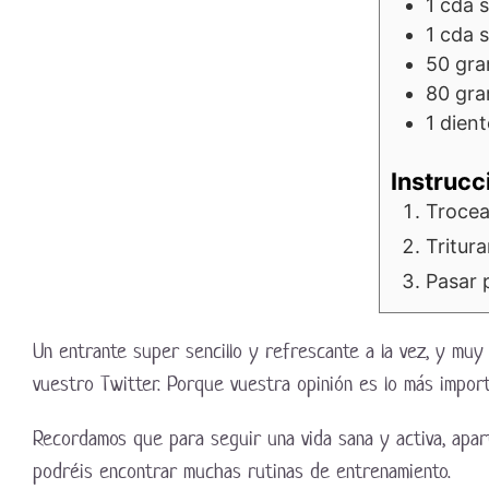
1
cda 
1
cda 
50
gr
80
gr
1
dien
Instrucc
Trocear
Tritura
Pasar p
Un entrante super sencillo y refrescante a la vez, y mu
vuestro Twitter. Porque vuestra opinión es lo más impor
Recordamos que para seguir una vida sana y activa, apa
podréis encontrar muchas rutinas de entrenamiento.