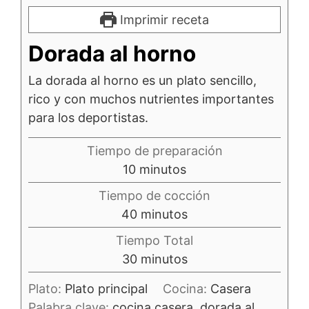
Imprimir receta
Dorada al horno
La dorada al horno es un plato sencillo,
rico y con muchos nutrientes importantes
para los deportistas.
Tiempo de preparación
minutos
10
minutos
Tiempo de cocción
minutos
40
minutos
Tiempo Total
minutos
30
minutos
Plato:
Plato principal
Cocina:
Casera
Palabra clave:
cocina casera, dorada al