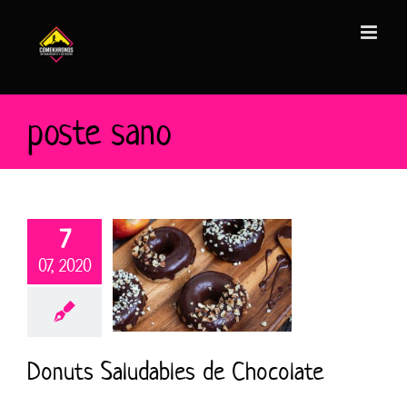
Saltar
al
contenido
poste sano
7
07, 2020
Donuts Saludables de Chocolate